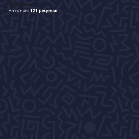
Відмінно
На основі
121 рецензії