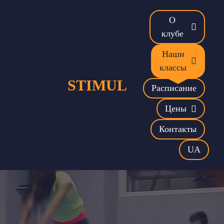
Skip
to
О
content
клубе
Наши
классы
STIMUL
Расписание
Цены
Контакты
UA