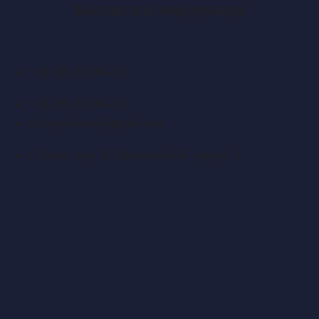
Контактная информация
+38 066 16-56-226
+38 096 16-56-226
s.hopefulness@gmail.com
г. Киев, пр-т В. Ивасюка 6-Б, корпус 2