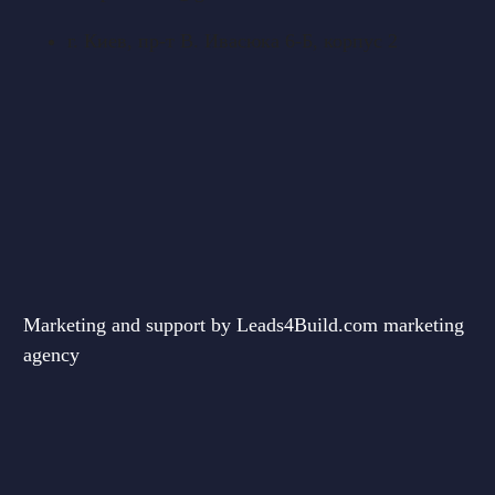
г. Киев, пр-т В. Ивасюка 6-Б, корпус 2
Marketing and support by
Leads4Build.com
marketing
agency