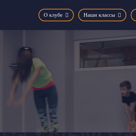
О клубе
Наши классы