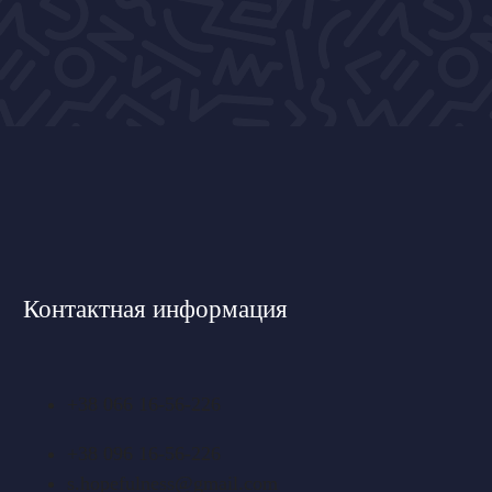
Контактная информация
+38 066 16-56-226
+38 096 16-56-226
s.hopefulness@gmail.com